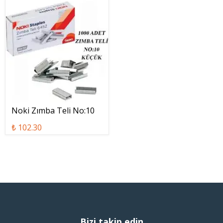
Noki Zımba Teli No:10
₺ 102.30
Bizi takip edin