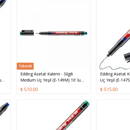
Tükendi
Edding Asetat Kalemi - Silgili
Edding Asetat Ka
u
Medium Uç Yeşil (E-149M) 10' lu
Uç Yeşil (E-147S
Kutu
₺ 510.00
₺ 515.00