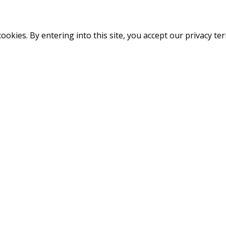
cookies. By entering into this site, you accept our privacy te
Abone Olun!
z
Şirketimiz
Sözleşmeler
Hakkımızda
Mesafeli
E-posta adresinizi bırakarak yenili
Satış
Sıkça
Sözleşmesi
Sorulan
E-Posta Adresi
Kayıt 
Sorular
İptal İade
Şartları
Giriş
Sayfası
Gizlilik
Bu site reCAPTCHA tarafından ko
Politikası
geçerlidir.