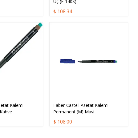
Uç (E-140S)
₺ 108.34
setat Kalemi
Faber-Castell Asetat Kalemi
 Kahve
Permanent (M) Mavi
₺ 108.00