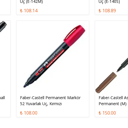
Uç (E-142M)
Uç (E-140S)
₺ 108.14
₺ 108.89
all
Faber-Castell Permanent Markör
Faber-Castell A
52 Yuvarlak Uç, Kırmızı
Permanent (M)
₺ 108.00
₺ 150.00