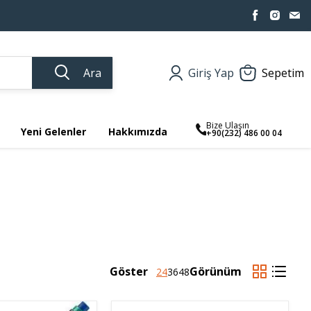
Ara
Giriş Yap
Sepetim
Bize Ulaşın
Yeni Gelenler
Hakkımızda
+90(232) 486 00 04
Göster
Görünüm
24
36
48