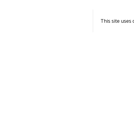
This site uses 
Bizi takip edin
Ürünlerimi
Anasayfa
Tüm
Kategoriler
Öne
Çıkanlar
Stokta Az
Kalanlar
Yeniler