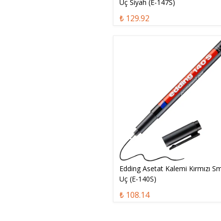
Uç Siyah (E-147S)
₺ 129.92
Edding Asetat Kalemi Kırmızı Sm
Uç (E-140S)
₺ 108.14