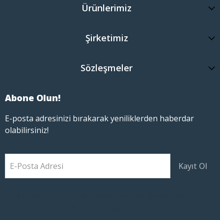
Ürünlerimiz
Şirketimiz
Sözleşmeler
Abone Olun!
E-posta adresinizi bırakarak yeniliklerden haberdar
olabilirsiniz!
E-Posta Adresi
Kayıt Ol
Bu site reCAPTCHA tarafından korunmaktadır ve
Gizlilik
Politikası
ve
Hizmet Şartları
geçerlidir.