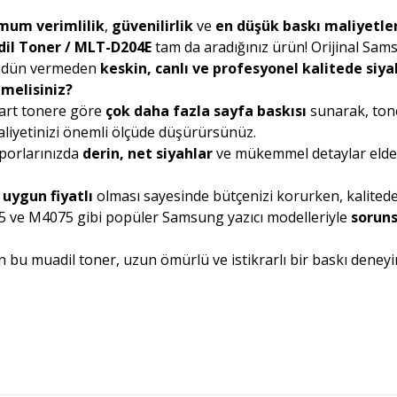
mum verimlilik
,
güvenilirlik
ve
en düşük baskı maliyetler
dil Toner / MLT-D204E
tam da aradığınız ürün! Orijinal Sa
n ödün vermeden
keskin, canlı ve profesyonel kalitede siyah
melisiniz?
art tonere göre
çok daha fazla sayfa baskısı
sunarak, toner
aliyetinizi önemli ölçüde düşürürsünüz.
porlarınızda
derin, net siyahlar
ve mükemmel detaylar elde e
uygun fiyatlı
olması sayesinde bütçenizi korurken, kalitede
ve M4075 gibi popüler Samsung yazıcı modelleriyle
soruns
n bu muadil toner, uzun ömürlü ve istikrarlı bir baskı deney