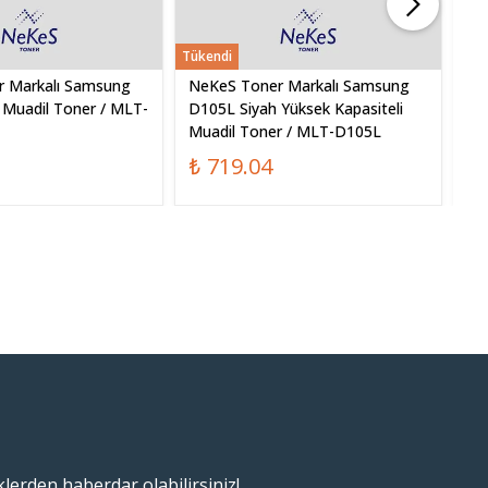
Tükendi
 Markalı Samsung
NeKeS Toner Markalı Samsung
Ne
 Muadil Toner / MLT-
D105L Siyah Yüksek Kapasiteli
D1
Muadil Toner / MLT-D105L
Mu
₺ 719.04
₺
klerden haberdar olabilirsiniz!