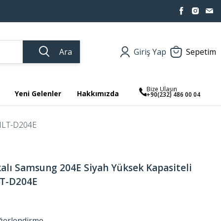
Ara
Giriş Yap
Sepetim
Bize Ulaşın
Yeni Gelenler
Hakkımızda
+90(232) 486 00 04
 MLT-D204E
lı Samsung 204E Siyah Yüksek Kapasiteli
LT-D204E
ğerlendirme