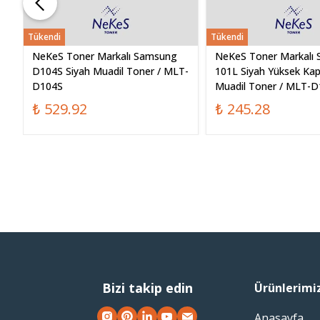
Tükendi
Tükendi
NeKeS Toner Markalı Samsung
NeKeS Toner Markalı
G-
D104S Siyah Muadil Toner / MLT-
101L Siyah Yüksek Kapa
D104S
Muadil Toner / MLT-
₺ 529.92
₺ 245.28
Bizi takip edin
Ürünlerimi
Anasayfa