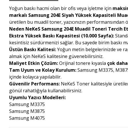
Yoğun baskı hacmi olan bir ofis veya işletme için
maksi
markalı Samsung 204E Siyah Yüksek Kapasiteli Mua
üretilen bu muadil toner, yazıcınızın performansında
Neden NeKeS Samsung 204E Muadil Toneri Tercih Et
Ekstra Yüksek Baskı Kapasitesi (10.000 Sayfa):
Stand
kesintisiz sürdürmenizi sağlar. Bu sayede birim baskı m
Üstün Baskı Kalitesi:
Yoğun metin belgelerinizde ve ra
almak için NeKeS kalitesine güvenebilirsiniz.
Maliyet Etkin Çözüm:
Orijinal tonere kıyasla
çok daha 
Tam Uyum ve Kolay Kurulum:
Samsung M3375, M3875 
içinde kolayca yapılabilir.
Güvenilir Performans:
NeKeS Toner kalitesiyle üretile
gönül rahatlığıyla kullanabilirsiniz.
Uyumlu Yazıcı Modelleri:
Samsung M3375
Samsung M3875
Samsung M4075