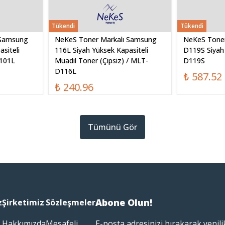
Tükendi
Tükendi
 Samsung
NeKeS Toner Markalı Samsung
NeKeS Toner
siteli
116L Siyah Yüksek Kapasiteli
D119S Siyah
D101L
Muadil Toner (Çipsiz) / MLT-
D119S
D116L
₺ 587.52
₺ 240.96
Tümünü Gör
Abone Olun!
z
Şirketimiz
Sözleşmeler
Hakkımızda
Mesafeli
E-posta adresinizi bırakarak yenili