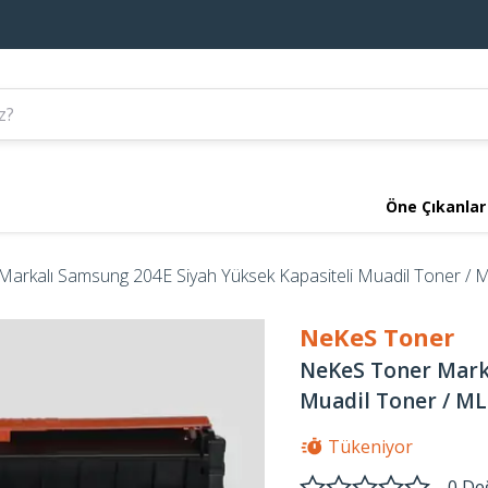
Öne Çıkanlar
arkalı Samsung 204E Siyah Yüksek Kapasiteli Muadil Toner /
NeKeS Toner
NeKeS Toner Marka
Muadil Toner / M
Tükeniyor
0 De