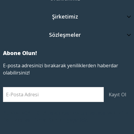
Şirketimiz
Sözleşmeler
Abone Olun!
E-posta adresinizi bırakarak yeniliklerden haberdar
olabilirsiniz!
E-Posta Adresi
Kayıt Ol
Bu site reCAPTCHA tarafından korunmaktadır ve
Gizlilik
Politikası
ve
Hizmet Şartları
geçerlidir.