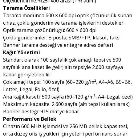
Ölçeklendirme: %25–400 arası (1 % adım)
Tarama Özellikleri
Tarama modunda 600 × 600 dpi optik çözünürlük sunan
cihaz, çoklu gönderim ve tarama işlevlerini destekler.
Optik tarama çözünürlüğü: 600 × 600 dpi
Çoklu gönderimler: E-posta, SMB/FTP, klasör, faks
Banner tarama desteği ve entegre adres defteri
Kağıt Yönetimi
Standart olarak 100 sayfalık çok amaçlı tepsi ve 500
sayfalık ana kaset ile gelir; altı tepsiyle 2.600 sayfaya
kadar genişletilebilir.
Çok amaçlı tepsi: 100 sayfa (60–220 g/m², A4–A6, B5–B6,
Letter, Legal, Folio, özel)
Ana kağıt kaseti: 500 sayfa (60–120 g/m², A4–Legal, özel)
Maksimum kapasite: 2.600 sayfa (altı tepsi kullanılarak)
Banner desteği: 915 mm’ye kadar
Performans ve Bellek
Cihazın 600 MHz işlemcisi ve 256 MB bellek kapasitesi,
orta düzey ofis iş yükleri için yeterli performans sunar.