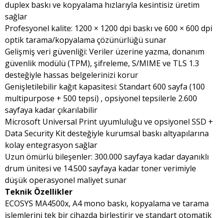
duplex baskı ve kopyalama hızlarıyla kesintisiz üretim
sağlar
Profesyonel kalite: 1200 × 1200 dpi baskı ve 600 × 600 dpi
optik tarama/kopyalama çözünürlüğü sunar
Gelişmiş veri güvenliği: Veriler üzerine yazma, donanım
güvenlik modülü (TPM), şifreleme, S/MIME ve TLS 1.3
desteğiyle hassas belgelerinizi korur
Genişletilebilir kağıt kapasitesi: Standart 600 sayfa (100
multipurpose + 500 tepsi) , opsiyonel tepsilerle 2.600
sayfaya kadar çıkarılabilir
Microsoft Universal Print uyumluluğu ve opsiyonel SSD +
Data Security Kit desteğiyle kurumsal baskı altyapılarına
kolay entegrasyon sağlar
Uzun ömürlü bileşenler: 300.000 sayfaya kadar dayanıklı
drum ünitesi ve 14.500 sayfaya kadar toner verimiyle
düşük operasyonel maliyet sunar
Teknik Özellikler
ECOSYS MA4500x, A4 mono baskı, kopyalama ve tarama
işlemlerini tek bir cihazda birleştirir ve standart otomatik