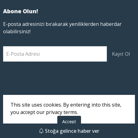
Abone Olun!
E-posta adresinizi bırakarak yeniliklerden haberdar
olabilirsiniz!
E-Posta Adresi
Kayıt Ol
Bu site reCAPTCHA tarafından korunmaktadır ve
Gizlilik
Politikası
ve
Hizmet Şartları
geçerlidir.
This site uses cookies. By entering into this site,
you accept our privacy terms.
Telif Hakkı © 2024 XD STUDIO. Tüm Hakları Saklıdır.
Accept
Stoğa gelince haber ver