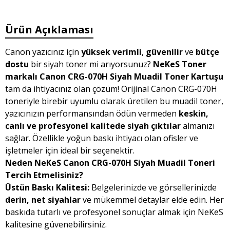
Ürün Açıklaması
Canon yazıcınız için
yüksek verimli
,
güvenilir
ve
bütçe
dostu
bir siyah toner mi arıyorsunuz?
NeKeS Toner
markalı Canon CRG-070H Siyah Muadil Toner Kartuşu
tam da ihtiyacınız olan çözüm! Orijinal Canon CRG-070H
toneriyle birebir uyumlu olarak üretilen bu muadil toner,
yazıcınızın performansından ödün vermeden
keskin,
canlı ve profesyonel kalitede siyah çıktılar
almanızı
sağlar. Özellikle yoğun baskı ihtiyacı olan ofisler ve
işletmeler için ideal bir seçenektir.
Neden NeKeS Canon CRG-070H Siyah Muadil Toneri
Tercih Etmelisiniz?
Üstün Baskı Kalitesi:
Belgelerinizde ve görsellerinizde
derin, net siyahlar
ve mükemmel detaylar elde edin. Her
baskıda tutarlı ve profesyonel sonuçlar almak için NeKeS
kalitesine güvenebilirsiniz.