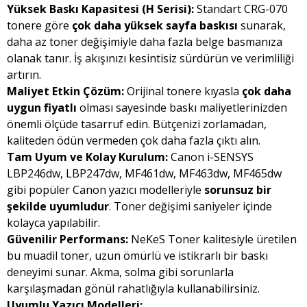
Yüksek Baskı Kapasitesi (H Serisi):
Standart CRG-070
tonere göre
çok daha yüksek sayfa baskısı
sunarak,
daha az toner değişimiyle daha fazla belge basmanıza
olanak tanır. İş akışınızı kesintisiz sürdürün ve verimliliği
artırın.
Maliyet Etkin Çözüm:
Orijinal tonere kıyasla
çok daha
uygun fiyatlı
olması sayesinde baskı maliyetlerinizden
önemli ölçüde tasarruf edin. Bütçenizi zorlamadan,
kaliteden ödün vermeden çok daha fazla çıktı alın.
Tam Uyum ve Kolay Kurulum:
Canon i-SENSYS
LBP246dw, LBP247dw, MF461dw, MF463dw, MF465dw
gibi popüler Canon yazıcı modelleriyle
sorunsuz bir
şekilde uyumludur
. Toner değişimi saniyeler içinde
kolayca yapılabilir.
Güvenilir Performans:
NeKeS Toner kalitesiyle üretilen
bu muadil toner, uzun ömürlü ve istikrarlı bir baskı
deneyimi sunar. Akma, solma gibi sorunlarla
karşılaşmadan gönül rahatlığıyla kullanabilirsiniz.
Uyumlu Yazıcı Modelleri: