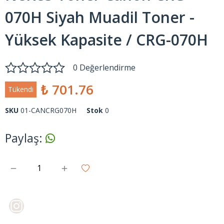
070H Siyah Muadil Toner -
Yüksek Kapasite / CRG-070H
0 Değerlendirme
₺ 701.76
Tükendi
SKU
01-CANCRG070H
Stok
0
Paylaş
: