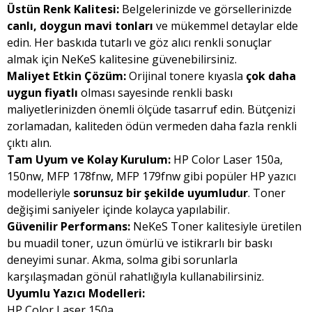
Üstün Renk Kalitesi:
Belgelerinizde ve görsellerinizde
canlı, doygun mavi tonları
ve mükemmel detaylar elde
edin. Her baskıda tutarlı ve göz alıcı renkli sonuçlar
almak için NeKeS kalitesine güvenebilirsiniz.
Maliyet Etkin Çözüm:
Orijinal tonere kıyasla
çok daha
uygun fiyatlı
olması sayesinde renkli baskı
maliyetlerinizden önemli ölçüde tasarruf edin. Bütçenizi
zorlamadan, kaliteden ödün vermeden daha fazla renkli
çıktı alın.
Tam Uyum ve Kolay Kurulum:
HP Color Laser 150a,
150nw, MFP 178fnw, MFP 179fnw gibi popüler HP yazıcı
modelleriyle
sorunsuz bir şekilde uyumludur
. Toner
değişimi saniyeler içinde kolayca yapılabilir.
Güvenilir Performans:
NeKeS Toner kalitesiyle üretilen
bu muadil toner, uzun ömürlü ve istikrarlı bir baskı
deneyimi sunar. Akma, solma gibi sorunlarla
karşılaşmadan gönül rahatlığıyla kullanabilirsiniz.
Uyumlu Yazıcı Modelleri:
HP Color Laser 150a