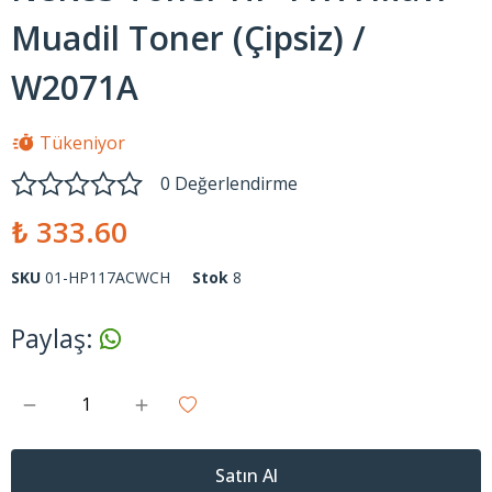
Muadil Toner (Çipsiz) /
W2071A
Tükeniyor
0 Değerlendirme
₺ 333.60
SKU
01-HP117ACWCH
Stok
8
Paylaş
:
Satın Al