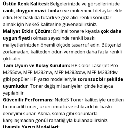
Üstün Renk Kalitesi:
Belgelerinizde ve görsellerinizde
canlı, doygun mavi tonları
ve mükemmel detaylar elde
edin. Her baskıda tutarlı ve göz alıcı renkli sonuçlar
almak için NeKeS kalitesine güvenebilirsiniz.
Maliyet Etkin Çözüm:
Orijinal tonere kıyasla
çok daha
uygun fiyatlı
olması sayesinde renkli baskı
maliyetlerinizden önemli ölçüde tasarruf edin. Bütçenizi
zorlamadan, kaliteden ödün vermeden daha fazla renkli
çıktı alın.
Tam Uyum ve Kolay Kurulum:
HP Color LaserJet Pro
M255dw, MFP M282nw, MFP M283cdw, MFP M283fdw
gibi popüler HP yazıcı modelleriyle
sorunsuz bir şekilde
uyumludur
. Toner değişimi saniyeler içinde kolayca
yapılabilir.
Güvenilir Performans:
NeKeS Toner kalitesiyle üretilen
bu muadil toner, uzun ömürlü ve istikrarlı bir baskı
deneyimi sunar. Akma, solma gibi sorunlarla
karşılaşmadan gönül rahatlığıyla kullanabilirsiniz.
Uyumlu Yazıcı Modelleri: