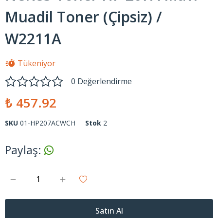
Muadil Toner (Çipsiz) /
W2211A
Tükeniyor
0 Değerlendirme
₺ 457.92
SKU
01-HP207ACWCH
Stok
2
Paylaş
:
Satın Al