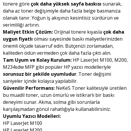
tonere göre
çok daha yüksek sayfa baskısı
sunarak,
daha az toner değişimiyle daha fazla belge basmanıza
olanak tanır. Yoğun iş akışınızı kesintisiz sürdürün ve
verimliliği artırın.
Maliyet Etkin Çözüm:
Orijinal tonere kıyasla
çok daha
uygun fiyatlı
olması sayesinde baskı maliyetlerinizden
önemli ölçüde tasarruf edin. Bütçenizi zorlamadan,
kaliteden ödün vermeden çok daha fazla çıktı alın.
Tam Uyum ve Kolay Kurulum:
HP LaserJet M100, M200,
M234sdw MFP gibi popüler HP yazıcı modelleriyle
sorunsuz bir şekilde uyumludur
. Toner değişimi
saniyeler içinde kolayca yapılabilir.
Güvenilir Performans:
NeKeS Toner kalitesiyle üretilen
bu muadil toner, uzun ömürlü ve istikrarlı bir baskı
deneyimi sunar. Akma, solma gibi sorunlarla
karşılaşmadan gönül rahatlığıyla kullanabilirsiniz.
Uyumlu Yazıcı Modelleri:
HP LaserJet M100
HP LaserJet M200