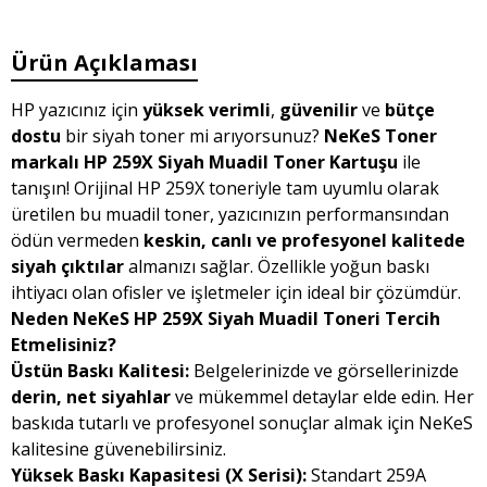
Ürün Açıklaması
HP yazıcınız için
yüksek verimli
,
güvenilir
ve
bütçe
dostu
bir siyah toner mi arıyorsunuz?
NeKeS Toner
markalı HP 259X Siyah Muadil Toner Kartuşu
ile
tanışın! Orijinal HP 259X toneriyle tam uyumlu olarak
üretilen bu muadil toner, yazıcınızın performansından
ödün vermeden
keskin, canlı ve profesyonel kalitede
siyah çıktılar
almanızı sağlar. Özellikle yoğun baskı
ihtiyacı olan ofisler ve işletmeler için ideal bir çözümdür.
Neden NeKeS HP 259X Siyah Muadil Toneri Tercih
Etmelisiniz?
Üstün Baskı Kalitesi:
Belgelerinizde ve görsellerinizde
derin, net siyahlar
ve mükemmel detaylar elde edin. Her
baskıda tutarlı ve profesyonel sonuçlar almak için NeKeS
kalitesine güvenebilirsiniz.
Yüksek Baskı Kapasitesi (X Serisi):
Standart 259A