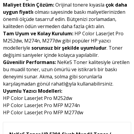
Maliyet Etkin Çözüm:
Orijinal tonere kıyasla
çok daha
uygun fiyatlı
olması sayesinde baskı maliyetlerinizden
önemli ölçüde tasarruf edin. Bütçenizi zorlamadan,
kaliteden ödün vermeden daha fazla çıktı alın.
Tam Uyum ve Kolay Kurulum:
HP Color LaserJet Pro
M252dw, M274n, M277dw gibi popüler HP yazıcı
modelleriyle
sorunsuz bir şekilde uyumludur
. Toner
değişimi saniyeler içinde kolayca yapılabilir.
Güvenilir Performans:
NeKeS Toner kalitesiyle üretilen
bu muadil toner, uzun ömürlü ve istikrarlı bir baskı
deneyimi sunar. Akma, solma gibi sorunlarla
karşılaşmadan gönül rahatlığıyla kullanabilirsiniz.
Uyumlu Yazıcı Modelleri:
HP Color LaserJet Pro M252dw
HP Color LaserJet Pro MFP M274n
HP Color LaserJet Pro MFP M277dw